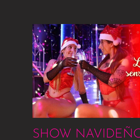
SHOW
NAVIDEÑO
EN
TOP
SHOW NAVIDEÑO