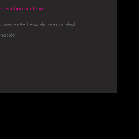
/
esteban zenteno
w navideño lleno de sensualidad
nación.