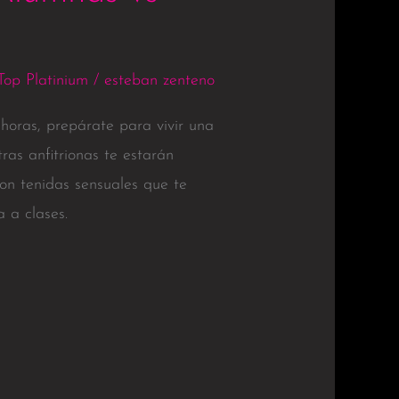
Top Platinium
/
esteban zenteno
 horas, prepárate para vivir una
ras anfitrionas te estarán
on tenidas sensuales que te
a a clases.