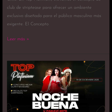
club de striptease para ofrecer un ambiente
exclusivo diseñado para el público masculino más
exigente. El Concepto
Leer más »
Celebra
una
Navidad
Inolvidable
en
Top