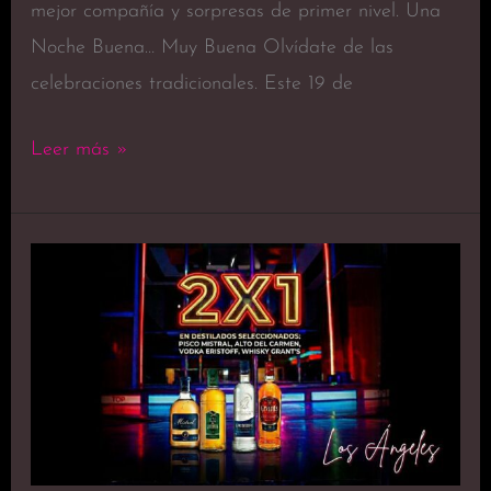
mejor compañía y sorpresas de primer nivel. Una
Noche Buena… Muy Buena Olvídate de las
celebraciones tradicionales. Este 19 de
Leer más »
Promoción
2×1
en
Top
Platinium
Los
Ángeles