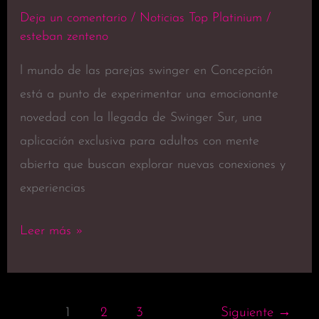
Deja un comentario
/
Noticias Top Platinium
/
esteban zenteno
l mundo de las parejas swinger en Concepción
está a punto de experimentar una emocionante
novedad con la llegada de Swinger Sur, una
aplicación exclusiva para adultos con mente
abierta que buscan explorar nuevas conexiones y
experiencias
Leer más »
1
2
3
Siguiente
→