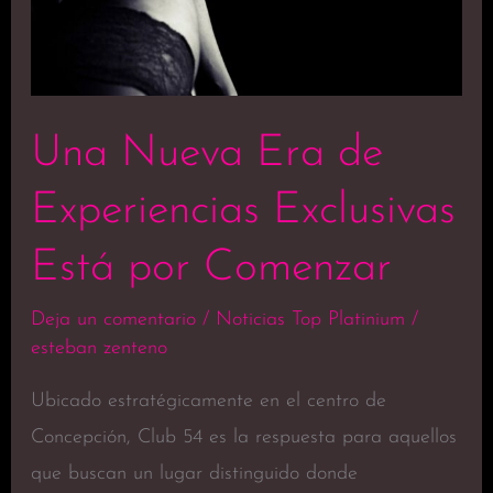
Una Nueva Era de
Experiencias Exclusivas
Está por Comenzar
Deja un comentario
/
Noticias Top Platinium
/
esteban zenteno
Ubicado estratégicamente en el centro de
Concepción, Club 54 es la respuesta para aquellos
que buscan un lugar distinguido donde