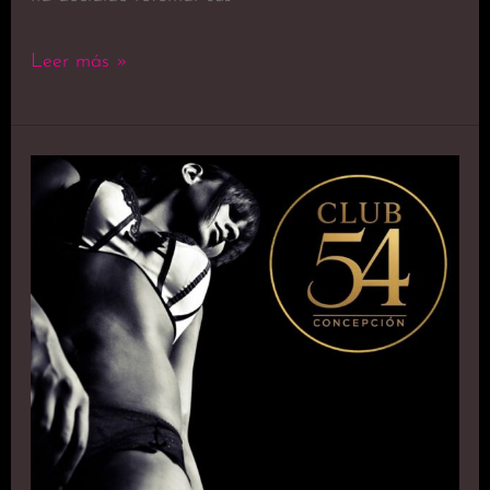
Leer más »
Una
Nueva
Era
de
Experiencias
Exclusivas
Está
por
Comenzar