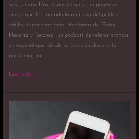
suscriptores. Hoy te presentamos un proyecto
amigo que ha captado la atención del público
adulto hispanohablante. Hablamos de “Entre
Placeres y Tacones”, un podcast de relatos eróticos
en español que, desde su creación durante la
pandemia, ha
Leer más »
¡Descubre
la
Nueva
Aplicación