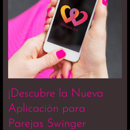
para
Parejas
Swinger
¡Descubre la Nueva
Aplicación para
Parejas Swinger