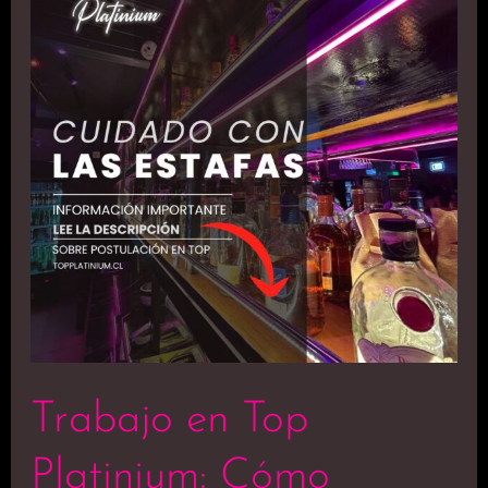
Top
Platinium:
Cómo
Postular
de
Forma
Segura
y
Evitar
Estafas
Trabajo en Top
Platinium: Cómo