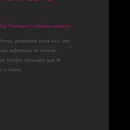
Top Platinium
/
esteban zenteno
 horas, prepárate para vivir una
ras anfitrionas te estarán
on tenidas sensuales que te
a a clases.