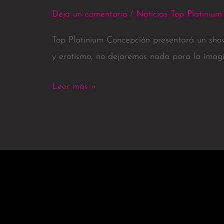
Deja un comentario
/
Noticias Top Platinium
Top Platinium Concepción presentará un sho
y erotismo, no dejaremos nada para la imagi
Leer más »