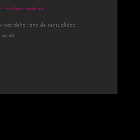
/
esteban zenteno
w navideño lleno de sensualidad
nación.