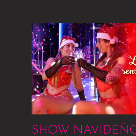
SHOW
NAVIDEÑO
EN
TOP
SHOW NAVIDEÑO