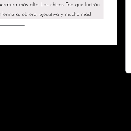
eratura más alta Las chicas Top que lucirán
 enfermera, obrera, ejecutiva y mucho más!