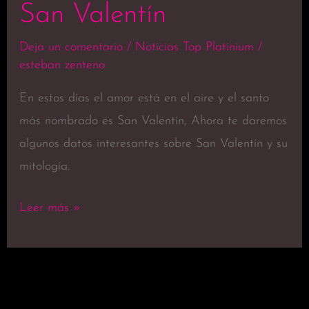
San Valentín
Deja un comentario
/
Noticias Top Platinium
/
esteban zenteno
En estos días el amor está en el aire y el santo
más nombrado es San Valentín, Ahora te daremos
algunos datos interesantes sobre San Valentín y su
mitología.
Leer más »