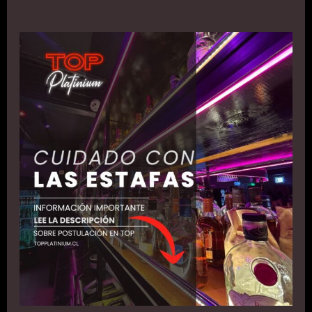
Trabajo
en
Top
Platinium:
Cómo
Postular
de
Forma
Segura
y
Evitar
Estafas