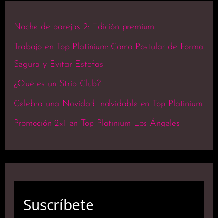
Noche de parejas 2: Edición premium
Trabajo en Top Platinium: Cómo Postular de Forma
Segura y Evitar Estafas
¿Qué es un Strip Club?
Celebra una Navidad Inolvidable en Top Platinium
Promoción 2×1 en Top Platinium Los Ángeles
Suscríbete