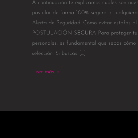
A continuación te explicamos cuáles son nues
postular de forma 100% segura a cualquiera
Alerta de Seguridad: Cómo evitar estafas al
POSTULACIÓN SEGURA Para proteger tu in
personales, es fundamental que sepas cómo 
selección. Si buscas […]
Leer más »