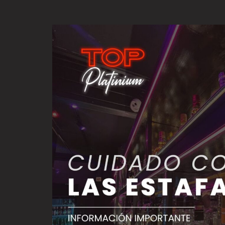
Trabajo
en
Top
Platinium:
Cómo
Postular
de
Forma
Segura
y
Evitar
Estafas