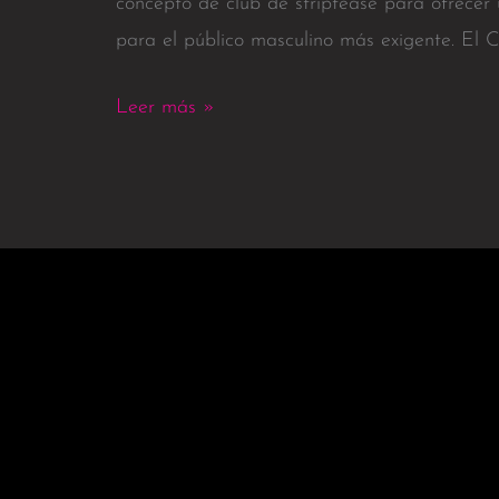
concepto de club de striptease para ofrecer
para el público masculino más exigente. El 
Leer más »