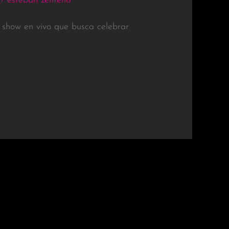
/
esteban zenteno
 show en vivo que busca celebrar