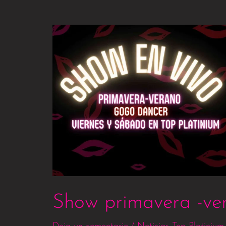
Show
primavera
-
verano
Show primavera -ve