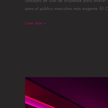
concepto de club de striptease para ofrecer
para el público masculino más exigente. El 
Leer más »
¡Concepción
se
Prepara
para