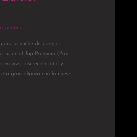
n zenteno
para la noche de parejas,
va sucursal Top Premium (Prat
 en vivo, discreción total y
estra gran alianza con la nueva