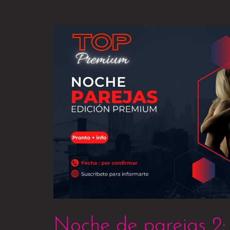
Noche
de
parejas
2:
Edición
premium
Noche de parejas 2: