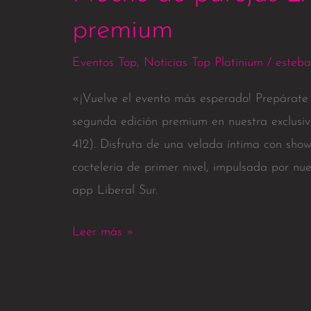
premium
Eventos Top
,
Noticias Top Platinium
/
esteba
«¡Vuelve el evento más esperado! Prepárate 
segunda edición premium en nuestra exclusi
412). Disfruta de una velada íntima con shows
coctelería de primer nivel, impulsada por nu
app Liberal Sur.
Leer más »