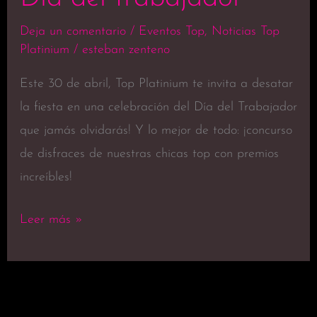
del
Deja un comentario
/
Eventos Top
,
Noticias Top
trabajador
Platinium
/
esteban zenteno
Este 30 de abril, Top Platinium te invita a desatar
la fiesta en una celebración del Día del Trabajador
que jamás olvidarás! Y lo mejor de todo: ¡concurso
de disfraces de nuestras chicas top con premios
increíbles!
Leer más »