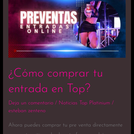
comprar
tu
entrada
en
Top?
¿Cómo comprar tu
entrada en Top?
Deja un comentario
/
Noticias Top Platinium
/
esteban zenteno
Ahora puedes comprar tu pre venta directamente