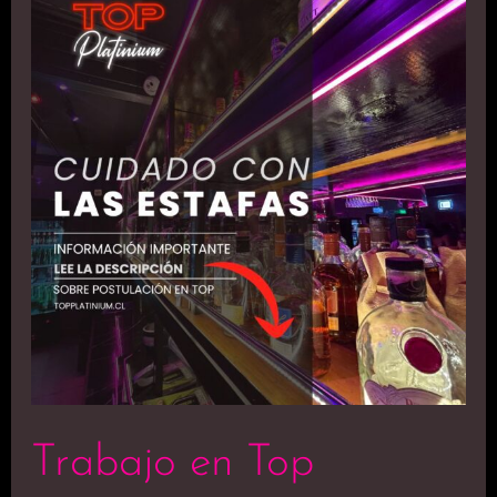
en
Top
Platinium:
Cómo
Postular
de
Forma
Segura
y
Evitar
Estafas
Trabajo en Top