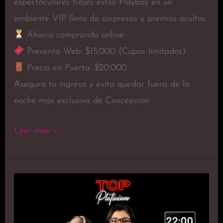
espectaculares trajes estilo Playboy en un
ambiente VIP lleno de sorpresas y premios ocultos.
Ahorra comprando online:
Preventa Web: $15.000 (Cupos limitados)
Precio en Puerta: $20.000
Asegura tu ingreso y evita quedar fuera de la
noche más exclusiva de Concepción
Leer más »
DUELO
DE